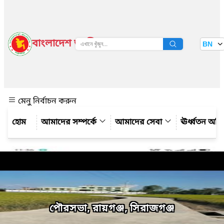
বাংলাদেশ জাতীয় তথ্য বাতায়ন
BN
দেখুন
মেনু নির্বাচন করুন
আমাদের সম্পর্কে
আমাদের সেবা
ঊর্ধ্বতন অফ
পৌরসভা, রায়গঞ্জ, সিরাজগঞ্জ